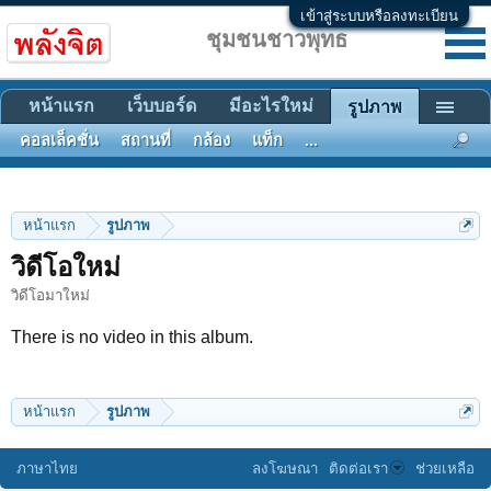
เข้าสู่ระบบหรือลงทะเบียน
ชุมชนชาวพุทธ
หน้าแรก
เว็บบอร์ด
มีอะไรใหม่
รูปภาพ
คอลเล็คชั่น
สถานที่
กล้อง
แท็ก
...
หน้าแรก
รูปภาพ
วิดีโอใหม่
วิดีโอมาใหม่
There is no video in this album.
หน้าแรก
รูปภาพ
ภาษาไทย
ลงโฆษณา
ติดต่อเรา
ช่วยเหลือ