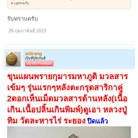
ทางpmครับ
รับทราบครับ
26 กุมภาพันธ์ 2019
sritrang
เป็นที่รู้จักกันดี
สมาชิก Premium
ขุนแผนพรายกุมารมหาภูติ มวลสาร
เข้มๆ รุ่นแรกๆหลังตะกรุดสาริกาคู่
2ดอกเห็นเม็ดมวลสารด้านหลัง(เนื้อ
เกิน.เนื้อปลิ้นเกินพิมพ์)ดูเอา หลวงปู่
ทิม วัดละหารไร่ ระยอง
ปิดแล้ว