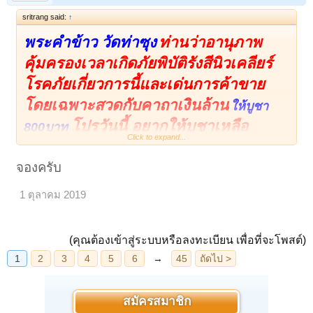
sritrang said:
↑
พระคำข้าว วัดท่าซุง
ท่านว่าอานุภาพ
คุ้มครองเวลาเกิดภัยพิบัติรังสีนิวเคลียร์
โรคภัยเกี่ยวการนี้และเด่นการค้าขาย
โดยเฉพาะสวดกับคาถาเงินล้าน
ให้บูชา
โปร
วันนี้ อยากให้บูชาเหลือ
800บาท
Click to expand...
500บาท
เปิดดูไฟล์ 5027078
เปิดดูไฟล์ 5027079
จองครับ
1 ตุลาคม 2019
(คุณต้องเข้าสู่ระบบหรือลงทะเบียน เพื่อที่จะโพสต์)
สมัครสมาชิก