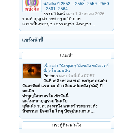
พลังจิต ปี 2552 ...2558 -2559 -2560
- 2561 -2564
ธรรมวิวัฒน์
ตอบ
1 สิงหาคม 2026
ร่วมทำบุญ ค่า hosting = 10 บาท
ถวายเป็นพุทธบูชา ธรรมบูชา สังฆบูชา…
แชร์หน้านี้
แนะนำ
เรื่องเล่า "นักขุดกรุ"มือขลัง ขมังเวทย์
ที่สุดในแผ่นดิน
Pattana
ตอบ
วันนี้เมื่อ 07:57
วันที่ ๙ สิงหาคม พ.ศ. ๒๕๖๙ ตรงกับ
วันอาทิตย์ แรม ๑๑ ค่ำ เดือนแปดหลัง (๘๘) ปี
มะเมีย
ทำบุญใส่บาตรในเช้าวันนี้
อนุโมทนาบุญร่วมกันครับ
สุทินนัง วะตะเม ทานัง อาสะวักขะยาวะหัง
นิพพานะ ปัจจะโย โหตุ ปัจจุบันเนกาเล…
กระทู้ที่น่าสนใจ