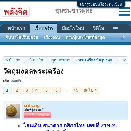
เข้าสู่ระบบหรือลงทะเบียน
ชุมชนชาวพุทธ
หน้าแรก
มีอะไรใหม่
วิดีโอ
เว็บบอร์ด
ค้นหาในเว็บบอร์ด
เรื่องเด่น
กระทู้และโพสต์ล่าสุด
หน้าแรก
เว็บบอร์ด
พุทธศาสนา
พระเครื่อง วัตถุมงคล
1
2
3
4
5
6
→
45
ถัดไป >
วัตถุมงคลพระเครื่อง
แท็ก:
เพิ่มแท็ก
sritrang
เป็นที่รู้จักกันดี
สมาชิก Premium
โอนเงิน ธนาคาร กสิกรไทย เลขที่ 719-2-