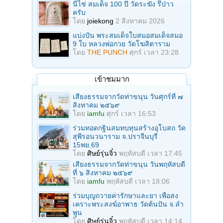
นี่ไช่ สมเด็จ 100 ปี วัดระฆัง รึป่าว
ครับ
โดย
joiekong
2 สิงหาคม 2026
แบ่งปัน พระสมเด็จใบสมอสมเด็จสมอ
9 ใบ หลวงพ่อกวย วัดโฆสิตาราม
โดย
THE PUNCH
ศุกร์ เวลา 23:28
เข้าชมมาก
เสียงธรรมจากวัดท่าขนุน วันศุกร์ที่ ๗
สิงหาคม ๒๕๖๙
โดย
iamfu
ศุกร์ เวลา 16:53
ร่วมทอดกฐินสมทบทุนสร้างอุโบสถ วัด
สุพีรอนวนาราม จ.ปราจีนบุรี
15พย.69
โดย
ศิษย์รุ่นจิ๋ว
พฤหัสบดี เวลา 17:45
เสียงธรรมจากวัดท่าขนุน วันพฤหัสบดี
ที่ ๖ สิงหาคม ๒๕๖๙
โดย
iamfu
พฤหัสบดี เวลา 18:06
ร่วมบุญถวายค่ารักษาและยา เพื่อสง
เคราะพระสงฆ์อาพาธ วัดต้นปัน จ.ลํา
พูน
โดย
ศิษย์รุ่นจิ๋ว
พฤหัสบดี เวลา 14:14