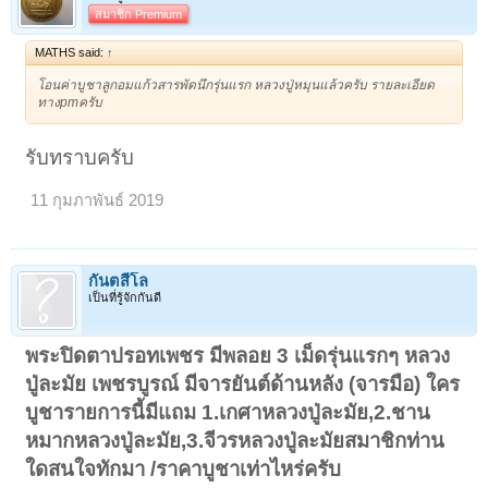
สมาชิก Premium
MATHS said:
↑
โอนค่าบูชาลูกอมแก้วสารพัดนึกรุ่นแรก หลวงปู่หมุนแล้วครับ รายละเอียด
ทางpmครับ
รับทราบครับ
11 กุมภาพันธ์ 2019
กันตสีโล
เป็นที่รู้จักกันดี
พระปิดตาปรอทเพชร มีพลอย 3 เม็ดรุ่นแรกๆ หลวง
ปู่ละมัย เพชรบูรณ์ มีจารยันต์ด้านหลัง (จารมือ) ใคร
บูชารายการนี้มีแถม 1.เกศาหลวงปู่ละมัย,2.ชาน
หมากหลวงปู่ละมัย,3.จีวรหลวงปู่ละมัยสมาชิกท่าน
ใดสนใจทักมา /ราคาบูชาเท่าไหร่ครับ