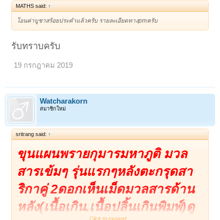
MATHS said:
↑
โอนค่าบูชาสร้อยประคำแล้วครับ รายละเอียดทางpmครับ
รับทราบครับ
19 กรกฎาคม 2019
Watcharakorn
สมาชิกใหม่
sritrang said:
↑
ขุนแผนพรายกุมารมหาภูติ มวล
สารเข้มๆ รุ่นแรกๆหลังตะกรุดสา
ริกาคู่ 2ดอกเห็นเม็ดมวลสารด้าน
หลัง(เนื้อเกิน.เนื้อปลิ้นเกินพิมพ์)ดู
Click to expand...