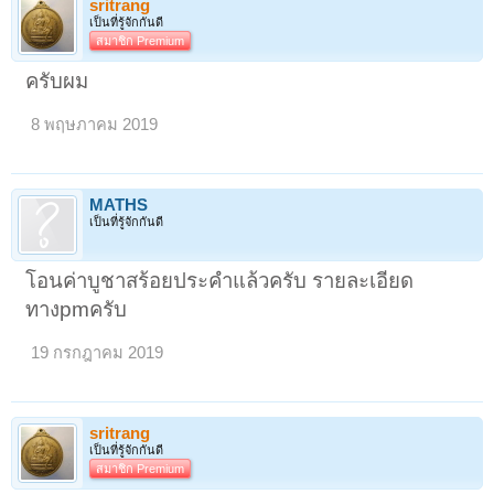
sritrang
เป็นที่รู้จักกันดี
สมาชิก Premium
ครับผม
8 พฤษภาคม 2019
MATHS
เป็นที่รู้จักกันดี
โอนค่าบูชาสร้อยประคำแล้วครับ รายละเอียด
ทางpmครับ
19 กรกฎาคม 2019
sritrang
1
2
3
4
5
6
→
45
ถัดไป >
เป็นที่รู้จักกันดี
สมาชิก Premium