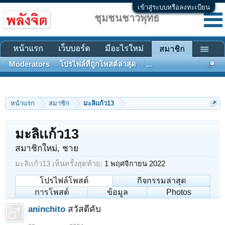
เข้าสู่ระบบหรือลงทะเบียน
ชุมชนชาวพุทธ
หน้าแรก
เว็บบอร์ด
มีอะไรใหม่
สมาชิก
Moderators
โปรไฟล์ที่ถูกโพสต์ล่าสุด
...
หน้าแรก
สมาชิก
มะลิเเก้ว13
มะลิเเก้ว13
สมาชิกใหม่
, ชาย
มะลิเเก้ว13 เห็นครั้งสุดท้าย:
1 พฤศจิกายน 2022
โปรไฟล์โพสต์
กิจกรรมล่าสุด
การโพสต์
ข้อมูล
Photos
aninchito
สวัสดีคับ