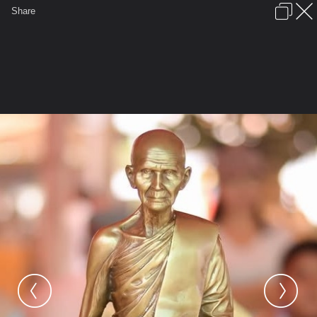
เข้าสู่ระบบหรือลงทะเบียน
Share
ภาษาไทย
ลงโฆษณา
ติดต่อเรา
ช่วยเหลือ
ชุมชนชาวพุทธ
ข้อกำหนดและกฎ
หน้าแรก
เว็บบอร์ด
มีอะไรใหม่
รูปภาพ
คอลเล็คชั่น
สถานที่
กล้อง
แท็ก
...
หน้าแรก
รูปภาพ
Buddhist
supatorn
พระ
หลวงพ่อเดิม