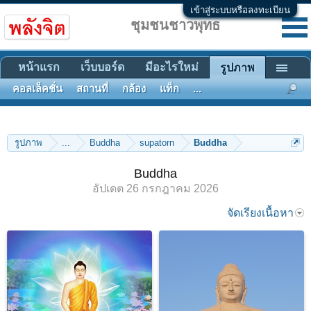
เข้าสู่ระบบหรือลงทะเบียน
ชุมชนชาวพุทธ
หน้าแรก
เว็บบอร์ด
มีอะไรใหม่
รูปภาพ
คอลเล็คชั่น
สถานที่
กล้อง
แท็ก
...
รูปภาพ
...
Buddha
supatorn
Buddha
Buddha
อัปเดต
26 กรกฎาคม 2026
จัดเรียงเนื้อหา